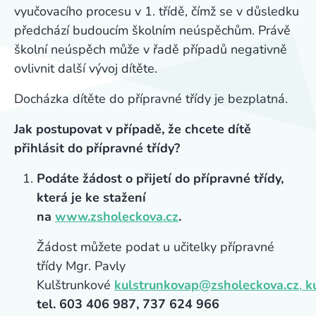
vyučovacího procesu v 1. třídě, čímž se v důsledku
předchází budoucím školním neúspěchům. Právě
školní neúspěch může v řadě případů negativně
ovlivnit další vývoj dítěte.
Docházka dítěte do přípravné třídy je bezplatná.
Jak postupovat v případě, že chcete dítě
přihlásit do přípravné třídy?
Podáte žádost o přijetí do přípravné třídy,
která je ke stažení
na
www.zsholeckova.cz
.
Žádost můžete podat u učitelky přípravné
třídy Mgr. Pavly
Kulštrunkové
kulstrunkovap@zsholeckova.cz
,
k
tel. 603 406 987, 737 624 966