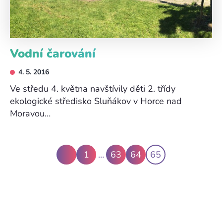
Vodní čarování
4. 5. 2016
Ve středu 4. května navštívily děti 2. třídy
ekologické středisko Sluňákov v Horce nad
Moravou…
1
…
63
64
65