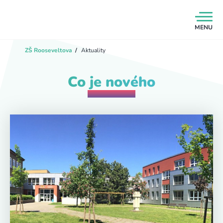
MENU
ZŠ Rooseveltova
/
Aktuality
Co je nového