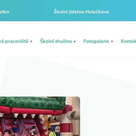
stko
Školní jídelna Holečkova
ké pracoviště
+
Školní družina
+
Fotogalerie
+
Konta