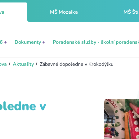
va
MŠ Mozaika
MŠ Ští
26
+
Dokumenty
+
Poradenské služby - školní poradens
ova
/
Aktuality
/
Zábavné dopoledne v Krokodýlku
ledne v