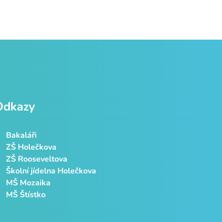
Odkazy
Bakaláři
ZŠ Holečkova
ZŠ Rooseveltova
Školní jídelna Holečkova
MŠ Mozaika
MŠ Štístko