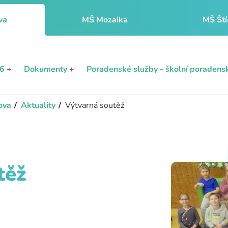
va
MŠ Mozaika
MŠ Ští
26
+
Dokumenty
+
Poradenské služby - školní poradens
ova
/
Aktuality
/
Výtvarná soutěž
těž