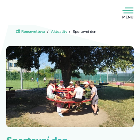
MENU
ZŠ Rooseveltova
/
Aktuality
/
Sportovní den