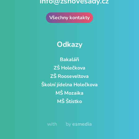
info@zsnovesady.cz
Všechny kontakty
Odkazy
Bakaláři
ZŠ Holečkova
ZŠ Rooseveltova
Školní jídelna Holečkova
MŠ Mozaika
MŠ Štístko
with
by
esmedia