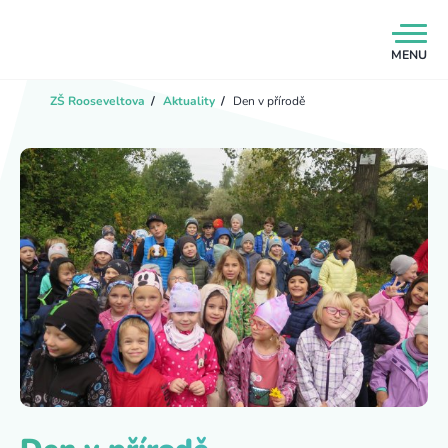
MENU
ZŠ Rooseveltova
/
Aktuality
/
Den v přírodě