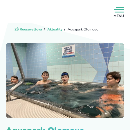
MENU
ZŠ Rooseveltova
/
Aktuality
/
Aquapark Olomouc